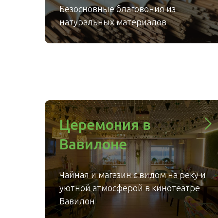
Безосновные благовония из
натуральных материалов
Церемония в
Вавилоне
Чайная и магазин с видом на реку и
уютной атмосферой в кинотеатре
Вавилон