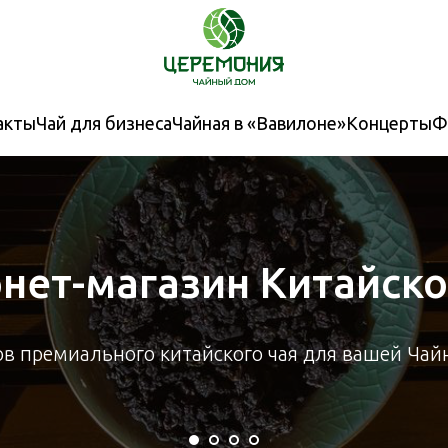
акты
Чай для бизнеса
Чайная в «Вавилоне»
Концерты
Ф
нет-магазин Китайско
ов премиального китайского чая для вашей Ча