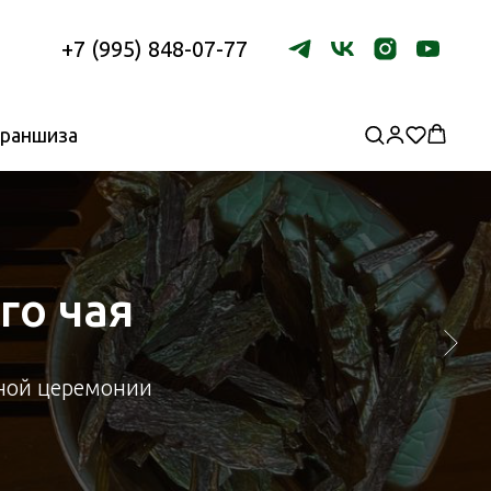
+7 (995) 848-07-77
раншиза
го чая
йной церемонии