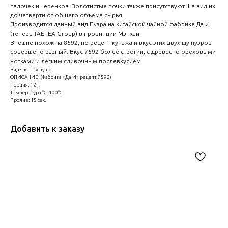
палочек и черенков. Золотистые почки также присутствуют. На вид их
до четверти от общего объема сырья.
Производится данный вид Пуэра на китайской чайной фабрике Да И
(теперь TAETEA Group) в провинции Мэнхай.
Внешне похож на 8592, но рецепт купажа и вкус этих двух шу пуэров
совершено разный. Вкус 7592 более строгий, с древесно-ореховыми
нотками и лёгким сливочным послевкусием.
Вид чая: Шу пуэр
ОПИСАНИЕ: (Фабрика «Да И» рецепт 7592)
Порция: 12 г.
Температура °C: 100°C
Пролив: 15 сек.
Добавить к заказу