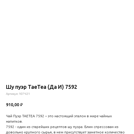
Шу пуэр TaeTea (Да И) 7592
Артикул:
107Ч21
910,00
₽
Чай Пуэр ТАЕТЕА 7592 – это настоящий эталон в мире чайных
напитков.
7592 - один из старейших рецептов шу пуэра. Блин спрессован из
довольно крупного сырья, в нем присутствует заметное количество