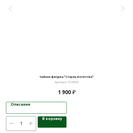
Чайная фигурка "Старец Богатства"
Артикул:
703П08
₽
1 900
Описание
В корзину