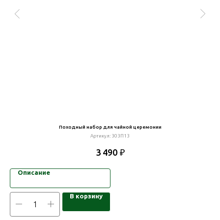
Походный набор для чайной церемонии
Артикул:
303П13
₽
3 490
Описание
В корзину