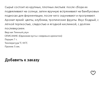
Сырьё состоит из крупных, плотных листьев: после сбора их
подвяливают на солнце, затем вручную встряхивают на бамбуковых
подносах для ферментации, после чего скручивают и прогревают.
Аромат яркий: цветы, клубника, тропические фрукты. Вкус бодрый, с
лёгкой терпкостью, сладостью и ягодной кислинкой, с долгим
послевкусием.
Вид чая: Темный улун
ОПИСАНИЕ: (Одинокие кусты с медовым ароматом)
Порция: 7 г.
Температура °C: 95°C
Пролив: 5 сек.
Добавить к заказу