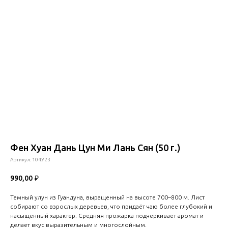
Фен Хуан Дань Цун Ми Лань Сян (50 г.)
Артикул:
104У23
990,00
₽
Темный улун из Гуандуна, выращенный на высоте 700–800 м. Лист
собирают со взрослых деревьев, что придаёт чаю более глубокий и
насыщенный характер. Средняя прожарка подчёркивает аромат и
делает вкус выразительным и многослойным.