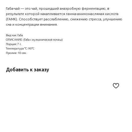
Габа-чай — это чай, прошедший анаэробную ферментацию, в
результате которой накапливается гамма-аминомасляная кислота
(ГАМК). Способствует расслаблению, снижению стресса, улучшению
сна и концентрации внимания.
Вид чая: Габа
ОПИСАНИЕ: (Габа с вулканической почвы)
Порция: 7 г.
Температура °C: 90°C
Пролив: 10 сек.
Добавить к заказу