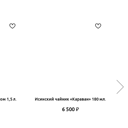
м 1,5 л.
Исинский чайник «Караван» 180 мл.
Чай
₽
6 500