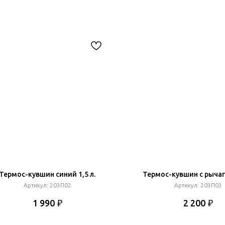
Термос-кувшин синий 1,5 л.
Термос-кувшин с рычаго
Артикул:
203П02
Артикул:
203П03
₽
₽
1 990
2 200