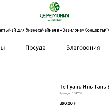
акты
Чай для бизнеса
Чайная в «Вавилоне»
Концерты
Ф
вы
Посуда
Благовония
Те Гуань Инь Тань 
Артикул:
104У09
₽
390,00