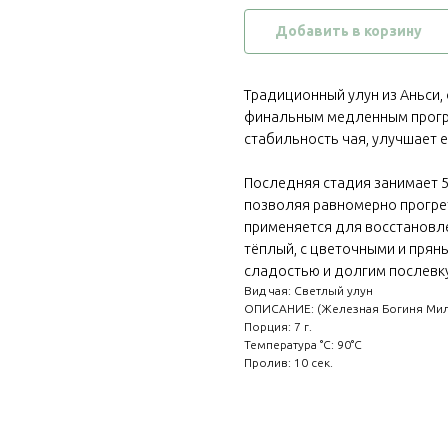
Добавить в корзину
Традиционный улун из Аньси,
финальным медленным прогре
стабильность чая, улучшает 
Последняя стадия занимает 5
позволяя равномерно прогрет
применяется для восстановле
тёплый, с цветочными и пряны
сладостью и долгим послевк
Вид чая: Светлый улун
ОПИСАНИЕ: (Железная Богиня Ми
Порция: 7 г.
Температура °C: 90°C
Пролив: 10 сек.