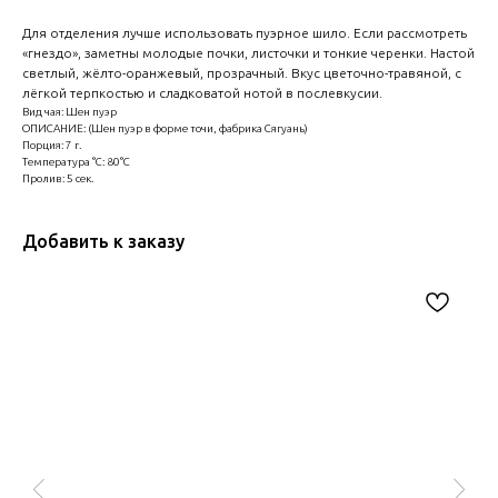
Для отделения лучше использовать пуэрное шило. Если рассмотреть
«гнездо», заметны молодые почки, листочки и тонкие черенки. Настой
светлый, жёлто-оранжевый, прозрачный. Вкус цветочно-травяной, с
лёгкой терпкостью и сладковатой нотой в послевкусии.
Вид чая: Шен пуэр
ОПИСАНИЕ: (Шен пуэр в форме точи, фабрика Сягуань)
Порция: 7 г.
Температура °C: 80°C
Пролив: 5 сек.
Добавить к заказу