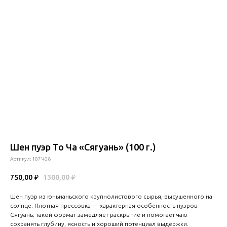
Шен пуэр То Ча «Сягуань» (100 г.)
Артикул:
107Ч08
750,00
₽
1300,00
₽
Шен пуэр из юньнаньского крупнолистового сырья, высушенного на
солнце. Плотная прессовка — характерная особенность пуэров
Сягуань; такой формат замедляет раскрытие и помогает чаю
сохранять глубину, ясность и хороший потенциал выдержки.