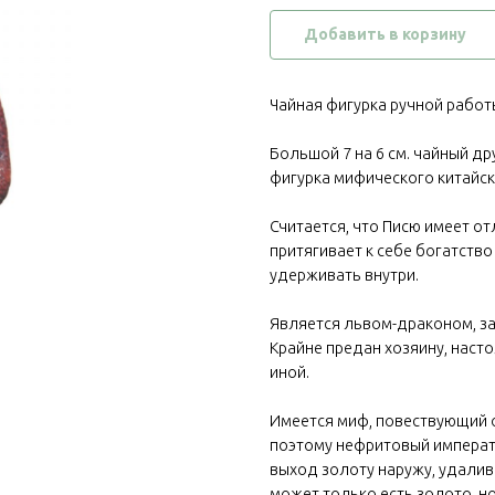
Добавить в корзину
Чайная фигурка ручной работ
Большой 7 на 6 см. чайный др
фигурка мифического китайско
Считается, что Писю имеет от
притягивает к себе богатство
удерживать внутри.
Является львом-драконом, за
Крайне предан хозяину, насто
иной.
Имеется миф, повествующий о
поэтому нефритовый императо
выход золоту наружу, удалив
может только есть золото, н