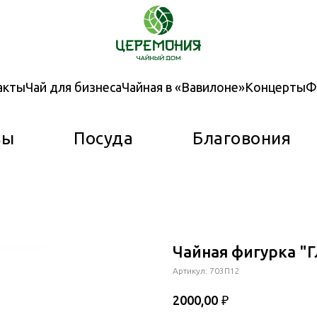
акты
Чай для бизнеса
Чайная в «Вавилоне»
Концерты
Ф
вы
Посуда
Благовония
Чайная фигурка "
Артикул:
703П12
₽
2000,00