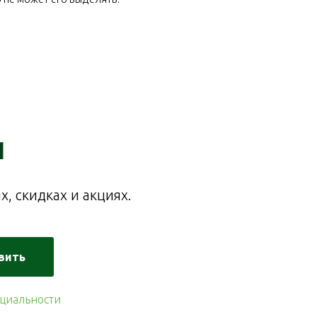
и
, скидках и акциях.
вить
циальности