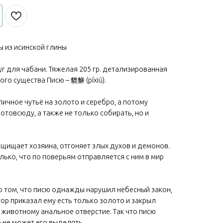
ы из исинской глины
уг для чабани. Тяжелая 205 гр. детализированная
го существа Писю – 貔貅 (píxiū).
личное чутьё на золото и серебро, а потому
 отовсюду, а также не только собирать, но и
щищает хозяина, отгоняет злых духов и демонов.
лько, что по поверьям отправляется с ним в мир
 том, что писю однажды нарушил небесный закон,
р приказал ему есть только золото и закрыл
 животному анальное отверстие. Так что писю
о не может его выделять.