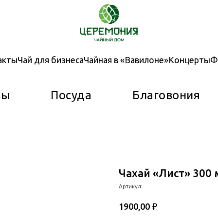
акты
Чай для бизнеса
Чайная в «Вавилоне»
Концерты
Ф
вы
Посуда
Благовония
Чахай «Лист» 300 
Артикул:
₽
1900,00